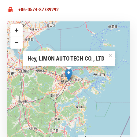
+86-0574-87739292
+
−
×
Hey, LIMON AUTO TECH CO., LTD