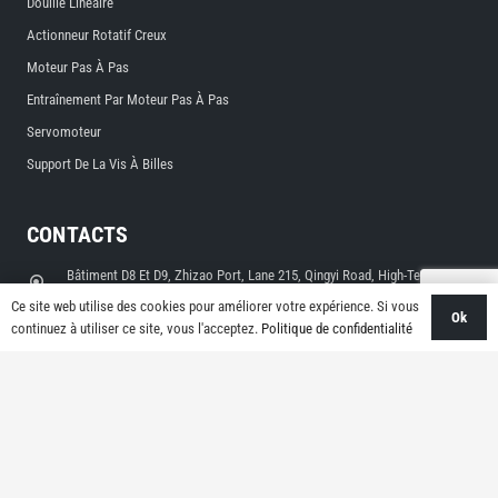
Douille Linéaire
Actionneur Rotatif Creux
Moteur Pas À Pas
Entraînement Par Moteur Pas À Pas
Servomoteur
Support De La Vis À Billes
CONTACTS
Bâtiment D8 Et D9, Zhizao Port, Lane 215, Qingyi Road, High-Tech Zone,
Ningbo, Zhejiang, Chine
Ce site web utilise des cookies pour améliorer votre expérience. Si vous
Ok
sales@limonrobot.com
continuez à utiliser ce site, vous l'acceptez.
Politique de confidentialité
+86-0574-87739290