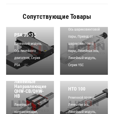
Сопутствующие Товары
YSC135
Ось шариковинтовой
PSA 35*35
пары
,
Привод от
Линейный модуль
,
шариковинтовой
Ось линейного
пары
,
Линейная ось
,
двигателя
,
Серия
Линейный модуль
,
PSA
Серия YSC
Линейные
Направляющие
HTO 100
QHW-CB/QHW-
HB
Ременной привод
,
Линейные
Линейная ось
,
направляющие
,
Линейный модуль
,