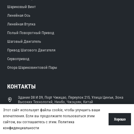
Шариковый Винт
Линейная Ось
Линейная Втулка
Полый Поворотный Привод
Шаговый Двигатель
Привод Шагового Двигателя
Сервопривод
Опора Шариковинтовой Пары
КОНТАКТЫ
Здание D8 И D9, Порт Чжицао, Переулок 215, Улица Цинъи, Зона
Высоких Технологий, Нинбо, Чжэцзян, Китай
Этот сайт использует файлы cookie, чтобы улучшить ваши
sales@limonrobot.com
впечатления. Если вы продолжаете пользоваться этим
Хорошо
сайтом, вы соглашаетесь с этим.
Политика
+86-0574-87739290
конфиденциальности