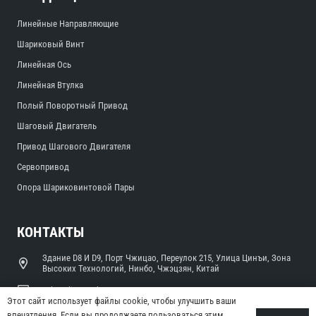
Линейные Направляющие
Шариковый Винт
Линейная Ось
Линейная Втулка
Полый Поворотный Привод
Шаговый Двигатель
Привод Шагового Двигателя
Сервопривод
Опора Шариковинтовой Пары
КОНТАКТЫ
Здание D8 И D9, Порт Чжицао, Переулок 215, Улица Цинъи, Зона
Высоких Технологий, Нинбо, Чжэцзян, Китай
sales@limonrobot.com
Этот сайт использует файлы cookie, чтобы улучшить ваши
впечатления. Если вы продолжаете пользоваться этим