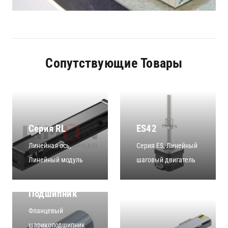
Сопутствующие Товары
Серия RL
ES42
Линейная ось
,
Серия ES
,
Линейный
Линейный модуль
шаговый двигатель
Серия
LMF/K/HP_L -
Линейный
Подшипник
Фланцевый
шарикоподшипник