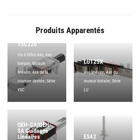
Produits Apparentés
YSC220
Vis à billes Axe
,
Axe
LU125X
linéaire
,
Module
linéaire
,
Axe de la
Axe linéaire
,
Axe du
courroie dentée
,
Série
moteur linéaire
,
Série
YSC
LU
QEH-CA/QEH-
SA Guidages
Linéaires
ES42