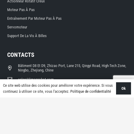
Actionneur Rotatif Creux
Moteur Pas À Pas
Entraînement Par Moteur Pas À Pas
Servomoteur
Support De La Vis À Billes
CONTACTS
Bâtiment D8 Et D9, Zhizao Port, Lane 215, Qingyi Road, High-Tech Zone,
Ningbo, Zhejiang, Chine
sales@limonrobot.com
Ce site web utilise des cookies pour améliorer votre expérience. Si vous
Ok
+86-0574-87739290
continuez à utiliser ce site, vous l'acceptez.
Politique de confidentialité