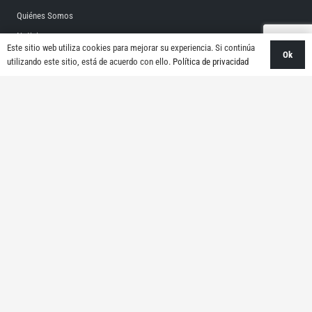
Quiénes Somos
Noticias
Este sitio web utiliza cookies para mejorar su experiencia. Si continúa
Ok
Ayuda
utilizando este sitio, está de acuerdo con ello.
Política de privacidad
Póngase En Contacto Con
Español
PRODUCTOS
Guías Lineales
Husillo De Bolas
Eje Lineal
Casquillo Lineal
Actuador Rotativo Hueco
Motor Paso A Paso
Accionamiento De Motor Paso A Paso
Servoaccionamiento