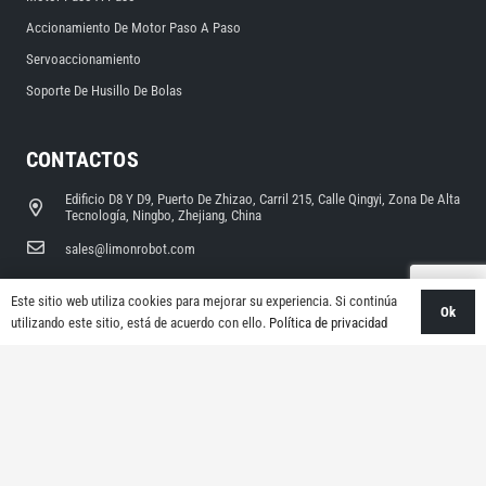
Accionamiento De Motor Paso A Paso
Servoaccionamiento
Soporte De Husillo De Bolas
CONTACTOS
Edificio D8 Y D9, Puerto De Zhizao, Carril 215, Calle Qingyi, Zona De Alta
Tecnología, Ningbo, Zhejiang, China
sales@limonrobot.com
+86-0574-87739290
Este sitio web utiliza cookies para mejorar su experiencia. Si continúa
Ok
utilizando este sitio, está de acuerdo con ello.
Política de privacidad
COPYRIGHT © 2024 LIMON AUTO TECH CO., LTD TODOS LOS DERECHOS